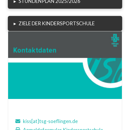
▸
STUNDENPLAN 2025/2026
▸
ZIELE DER KINDERSPORTSCHULE
kiss[at]tsg-soeflingen.de
Anmeldeformular Kindersportschule