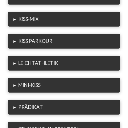
▸
KiSS-MIX
▸
KiSS PARKOUR
▸
LEICHTATHLETIK
▸
MINI-KiSS
▸
PRÄDIKAT