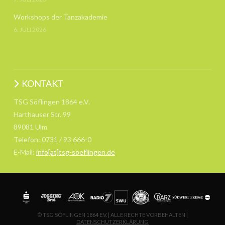
Workshops der Tanzakademie
6. JULI 2026
KONTAKT
TSG Söflingen 1864 e.V.
Harthauser Str. 99
89081 Ulm
Telefon: 0731 / 93 666-0
E-Mail:
info[at]tsg-soeflingen.de
© TSG SÖFLINGEN 1864 E.V. | ALLE RECHTE VORBEHALTEN |
DATENSCHUTZERKLÄRUNG