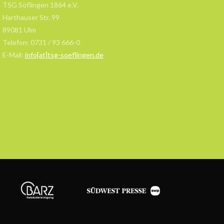
TSG Söflingen 1864 e.V.
Harthauser Str. 99
89081 Ulm
Telefon: 0731 / 93 666-0
E-Mail:
info[at]tsg-soeflingen.de