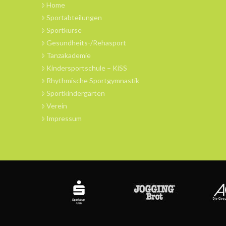
Home
Sportabteilungen
Sportkurse
Gesundheits-/Rehasport
Tanzakademie
Kindersportschule – KiSS
Rhythmische Sportgymnastik
Sportkindergärten
Verein
Impressum