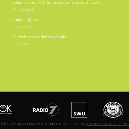
Sommerferien – Öffnungszeiten Geschäftsstelle
27. JULI 2026
Summer Special
7. JULI 2026
Workshops der Tanzakademie
6. JULI 2026
© TSG SÖFLINGEN 1864 E.V. | ALLE RECHTE VORBEHALTEN |
DATENSCHUTZERKLÄRUNG