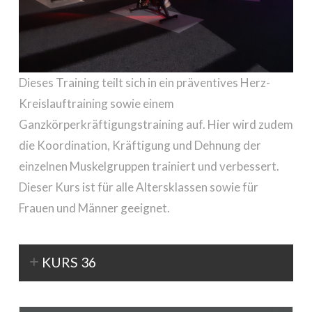
Dieses Training teilt sich in ein präventives Herz-
Kreislauftraining sowie einem
Ganzkörperkräftigungstraining auf. Hier wird zudem
die Koordination, Kräftigung und Dehnung der
einzelnen Muskelgruppen trainiert und verbessert.
Dieser Kurs ist für alle Altersklassen sowie für
Frauen und Männer geeignet.
KURS 36