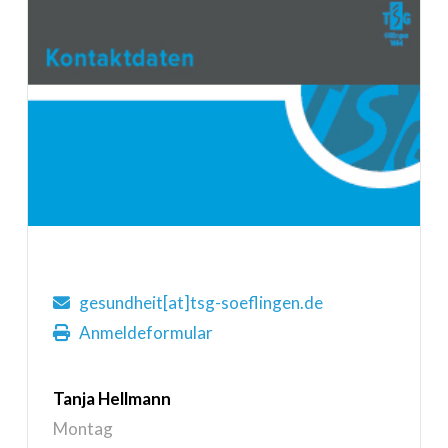
gesundheit[at]tsg-soeflingen.de
Anmeldeformular
Tanja Hellmann
Montag