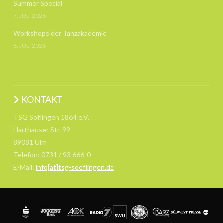
Summer Special
7. JULI 2026
Workshops der Tanzakademie
6. JULI 2026
KONTAKT
TSG Söflingen 1864 e.V.
Harthauser Str. 99
89081 Ulm
Telefon: 0731 / 93 666-0
E-Mail:
info[at]tsg-soeflingen.de