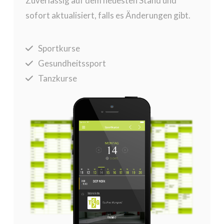
Zuverlässig auf dem neuesten Stand und
sofort aktualisiert, falls es Änderungen gibt.
Sportkurse
Gesundheitssport
Tanzkurse